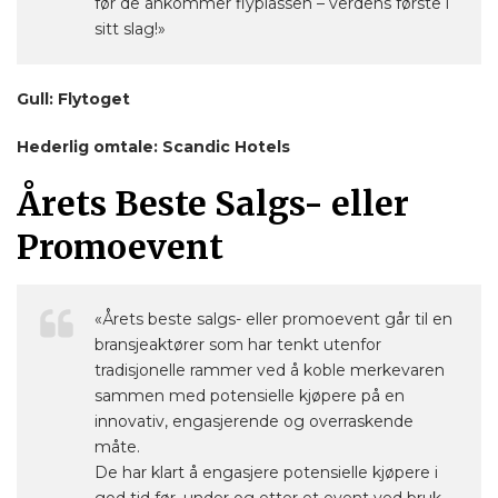
før de ankommer flyplassen – verdens første i
sitt slag!»
Gull: Flytoget
Hederlig omtale: Scandic Hotels
Årets Beste Salgs- eller
Promoevent
«Årets beste salgs- eller promoevent går til en
bransjeaktører som har tenkt utenfor
tradisjonelle rammer ved å koble merkevaren
sammen med potensielle kjøpere på en
innovativ, engasjerende og overraskende
måte.
De har klart å engasjere potensielle kjøpere i
god tid før, under og etter et event ved bruk