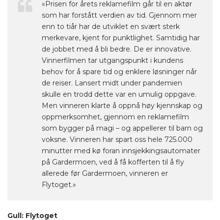
«Prisen for årets reklamefilm går til en aktør
som har forstått verdien av tid. Gjennom mer
enn to tiår har de utviklet en svært sterk
merkevare, kjent for punktlighet. Samtidig har
de jobbet med å bli bedre. De er innovative.
Vinnerfilmen tar utgangspunkt i kundens
behov for å spare tid og enklere løsninger når
de reiser. Lansert midt under pandemien
skulle en trodd dette var en umulig oppgave.
Men vinneren klarte å oppnå høy kjennskap og
oppmerksomhet, gjennom en reklamefilm
som bygger på magi – og appellerer til barn og
voksne. Vinneren har spart oss hele 725.000
minutter med kø foran innsjekkingsautomater
på Gardermoen, ved å få kofferten til å fly
allerede før Gardermoen, vinneren er
Flytoget.»
Gull: Flytoget