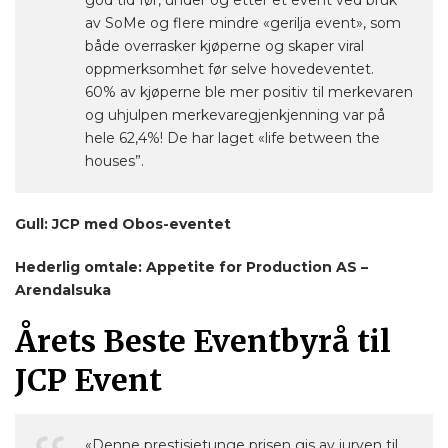
av SoMe og flere mindre «gerilja event», som
både overrasker kjøperne og skaper viral
oppmerksomhet før selve hovedeventet.
60% av kjøperne ble mer positiv til merkevaren
og uhjulpen merkevaregjenkjenning var på
hele 62,4%! De har laget «life between the
houses”.
Gull: JCP med Obos-eventet
Hederlig omtale: Appetite for Production AS –
Arendalsuka
Årets Beste Eventbyrå til
JCP Event
«Denne prestisjetunge prisen gis av juryen til