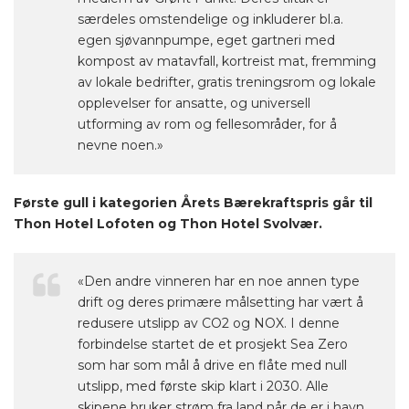
særdeles omstendelige og inkluderer bl.a.
egen sjøvannpumpe, eget gartneri med
kompost av matavfall, kortreist mat, fremming
av lokale bedrifter, gratis treningsrom og lokale
opplevelser for ansatte, og universell
utforming av rom og fellesområder, for å
nevne noen.»
Første gull i kategorien Årets Bærekraftspris går til
Thon Hotel Lofoten og Thon Hotel Svolvær.
«Den andre vinneren har en noe annen type
drift og deres primære målsetting har vært å
redusere utslipp av CO2 og NOX. I denne
forbindelse startet de et prosjekt Sea Zero
som har som mål å drive en flåte med null
utslipp, med første skip klart i 2030. Alle
skipene bruker strøm fra land når de er i havn.