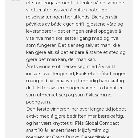
et stort engasjement i å tenke på de sporene
vi etterlater oss ved å drifte i hotell og
reiselivsnæringen her til lands. Bransjen vår
påvirkes av både egen drift, gjestene våre og
leverandører – det er ingen enkel oppgave å
vite hva man skal sette i gang med og hva
som fungerer. Det sier seg selv at man ikke
kan gjøre alt, så det er bare å starte et sted og
gjøre det man kan, der man kan.
Årets vinnere utmerker seg med å vise til
innsats over lengre tid, konkrete målsetninger,
mangfold av initiativ og fremtidig bærekraftig
drift. Etter avstemningen var det to bedrifter
som utmerket seg og som fikk samme
poengsum.
Den første vinneren, har over lengre tid jobbet
aktivt med å gjøre bedriften mer bærekraftig,
og har vært knyttet til FNs Global Compact i
snart 10 år, er sertifisert Miljøfyrtårn og
medlem av Grønt Punkt. Deres tiltak er