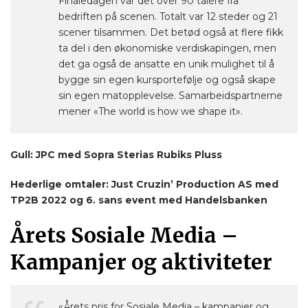
Finaledagen var det over 90 talere fra
bedriften på scenen. Totalt var 12 steder og 21
scener tilsammen. Det betød også at flere fikk
ta del i den økonomiske verdiskapingen, men
det ga også de ansatte en unik mulighet til å
bygge sin egen kursportefølje og også skape
sin egen matopplevelse. Samarbeidspartnerne
mener «The world is how we shape it».
Gull: JPC med Sopra Sterias Rubiks Pluss
Hederlige omtaler: Just Cruzin’ Production AS med
TP2B 2022 og 6. sans event med Handelsbanken
Årets Sosiale Media –
Kampanjer og aktiviteter
«Årets pris for Sosiale Media – kampanjer og