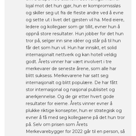
lojal mot det hun gjør, hun er kompromissløs
og skiller seg ut fra de fleste andre ved å evne
og sette ut i livet det gjesten vil ha. Med eiere,
ledere og kollegaer som gir tillit, evner hun å
oppnå store resultater. Hun jobber for det hun
tror på, selger inn sine idéer og står på til hun
får det som hun vil. Hun har innsikt, et solid
internasjonalt nettverk og kan hotell veldig
godt. Årets vinner har vært involvert i tre
merkevarer de seneste årene, som alle har
blitt suksess. Merkevarene har satt seg
internasjonalt og blitt populære. De har fått
stor internasjonal og nasjonal publisitet og
anerkjennelse. Og de gir etter hvert gode
resultater for eierne. Årets vinner evner å
plukke riktige konsepter, hun er strategisk og
evner å få med seg kollegaene på det hun tror
på. Selv om prisen som Årets
Merkevarebygger for 2022 går til en person, så