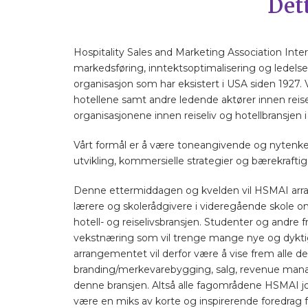
Dett
Hospitality Sales and Marketing Association Inte
markedsføring, inntektsoptimalisering og ledelse i
organisasjon som har eksistert i USA siden 1927.
hotellene samt andre ledende aktører innen rei
organisasjonene innen reiseliv og hotellbransjen 
Vårt formål er å være toneangivende og nytenken
utvikling, kommersielle strategier og bærekraftig u
Denne ettermiddagen og kvelden vil HSMAI arra
lærere og skolerådgivere i videregående skole o
hotell- og reiselivsbransjen. Studenter og andre 
vekstnæring som vil trenge mange nye og dykt
arrangementet vil derfor være å vise frem alle 
branding/merkevarebygging, salg, revenue manage
denne bransjen. Altså alle fagområdene HSMAI jo
være en miks av korte og inspirerende foredrag f