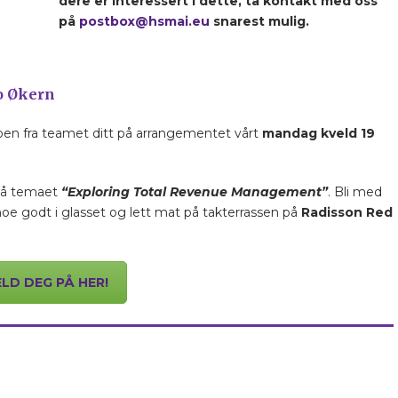
dere er interessert i dette, ta kontakt med oss
på
postbox@hsmai.eu
snarest mulig.
o Økern
noen fra teamet ditt på arrangementet vårt
mandag kveld 19
på temaet
“Exploring Total Revenue Management”
. Bli med
oe godt i glasset og lett mat på takterrassen på
Radisson Red
LD DEG PÅ HER!