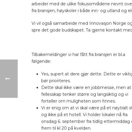
arbeider med de ulike fokusområdene nevnt over,
fra bransjen, høyskoler i både inn- og utland og e
Vi vil også samarbeide med Innovasjon Norge og e
spre det gode budskapet. Ta gjerne kontakt med
Tilbakemeldinger vi har fått fra bransjen er bl.a
følgende:
Yes, supert at dere gjør dette. Dette er vikt
bør prioriteres.
Dette skal ikke være en jobbmesse, men at 
fellesskap tenker større og langsiktig og vi
forteller om muligheten som finnes.
Vi er enig om at vi skal være på et nøytralt 
og ikke på et hotell. Vi holder lokaler nå fra
onsdag 6. september fra tidlig ettermiddag
frem til kl 20 på kvelden.