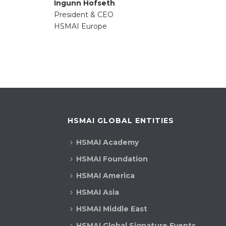
Ingunn Hofseth
President & CEO
HSMAI Europe
HSMAI GLOBAL ENTITIES
HSMAI Academy
HSMAI Foundation
HSMAI America
HSMAI Asia
HSMAI Middle East
HSMAI Global Signature Events