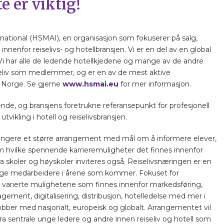
e er viktig!
rnational (HSMAI), en organisasjon som fokuserer på salg,
nnenfor reiselivs- og hotellbransjen. Vi er en del av en global
 Vi har alle de ledende hotellkjedene og mange av de andre
seliv som medlemmer, og er en av de mest aktive
i Norge. Se gjerne
www.hsmai.eu
for mer informasjon.
de, og bransjens foretrukne referansepunkt for profesjonell
tvikling i hotell og reiselivsbransjen.
ngere et større arrangement med mål om å informere elever,
m hvilke spennende karrieremuligheter det finnes innenfor
fra skoler og høyskoler inviteres også. Reiselivsnæringen er en
ige medarbeidere i årene som kommer. Fokuset for
de varierte mulighetene som finnes innenfor markedsføring,
ment, digitalisering, distribusjon, hotelledelse med mer i
bber med nasjonalt, europeisk og globalt. Arrangementet vil
ra sentrale unge ledere og andre innen reiseliv og hotell som