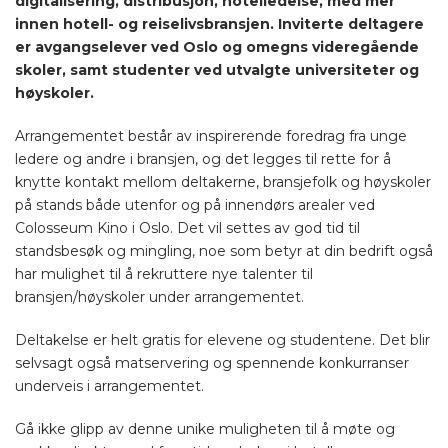
digitalisering, distribusjon, hotelledelse, med mer
innen hotell- og reiselivsbransjen. Inviterte deltagere
er avgangselever ved Oslo og omegns videregående
skoler, samt studenter ved utvalgte universiteter og
høyskoler.
Arrangementet består av inspirerende foredrag fra unge
ledere og andre i bransjen, og det legges til rette for å
knytte kontakt mellom deltakerne, bransjefolk og høyskoler
på stands både utenfor og på innendørs arealer ved
Colosseum Kino i Oslo. Det vil settes av god tid til
standsbesøk og mingling, noe som betyr at din bedrift også
har mulighet til å rekruttere nye talenter til
bransjen/høyskoler under arrangementet.
Deltakelse er helt gratis for elevene og studentene. Det blir
selvsagt også matservering og spennende konkurranser
underveis i arrangementet.
Gå ikke glipp av denne unike muligheten til å møte og